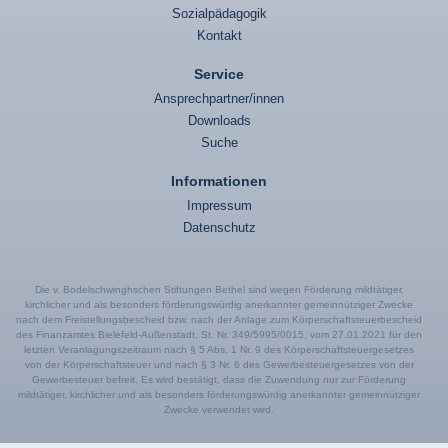
Sozialpädagogik
Kontakt
Service
Ansprechpartner/innen
Downloads
Suche
Informationen
Impressum
Datenschutz
Die v. Bodelschwinghschen Stiftungen Bethel sind wegen Förderung mildtätiger,
kirchlicher und als besonders förderungswürdig anerkannter gemeinnütziger Zwecke
nach dem Freistellungsbescheid bzw. nach der Anlage zum Körperschaftsteuerbescheid
des Finanzamtes Bielefeld-Außenstadt, St. Nr. 349/5995/0015, vom 27.01.2021 für den
letzten Veranlagungszeitraum nach § 5 Abs. 1 Nr. 9 des Körperschaftsteuergesetzes
von der Körperschaftsteuer und nach § 3 Nr. 6 des Gewerbesteuergesetzes von der
Gewerbesteuer befreit. Es wird bestätigt, dass die Zuwendung nur zur Förderung
mildtätiger, kirchlicher und als besonders förderungswürdig anerkannter gemeinnütziger
Zwecke verwendet wird.