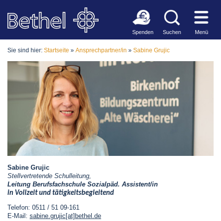
Spenden
Suchen
Menü
Sie sind hier:
Startseite
»
Ansprechpartner/in
»
Sabine Grujic
Sabine Grujic
Stellvertretende Schulleitung,
Leitung
Berufsfachschule Sozialpäd. Assistent/in
in Vollzeit und tätigkeitsbegleitend
Telefon: 0511 / 51 09-161
E-Mail:
sabine.grujic[at]bethel.de