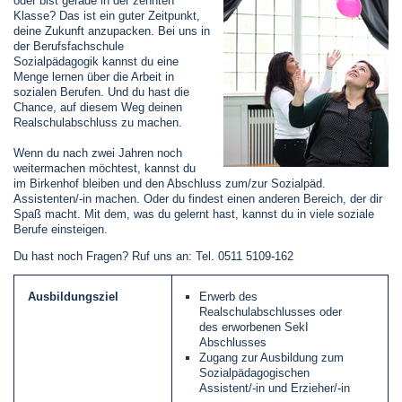
oder bist gerade in der zehnten
Klasse? Das ist ein guter Zeitpunkt,
deine Zukunft anzupacken. Bei uns in
der Berufsfachschule
Sozialpädagogik kannst du eine
Menge lernen über die Arbeit in
sozialen Berufen. Und du hast die
Chance, auf diesem Weg deinen
Realschulabschluss zu machen.
Wenn du nach zwei Jahren noch
weitermachen möchtest, kannst du
im Birkenhof bleiben und den Abschluss zum/zur Sozialpäd.
Assistenten/-in machen. Oder du findest einen anderen Bereich, der dir
Spaß macht. Mit dem, was du gelernt hast, kannst du in viele soziale
Berufe einsteigen.
Du hast noch Fragen? Ruf uns an: Tel. 0511 5109-162
Ausbildungsziel
Erwerb des
Realschulabschlusses oder
des erworbenen SekI
Abschlusses
Zugang zur Ausbildung zum
Sozialpädagogischen
Assistent/-in und Erzieher/-in