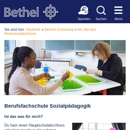
Spenden
Suchen
Menü
Sie sind hier:
Startseite
»
Bereich Erziehung
»
Als Ziel den
Realschulabschluss
Berufsfachschule Sozialpädagogik
Ist das was für mich?
Du hast einen Hauptschulabschluss