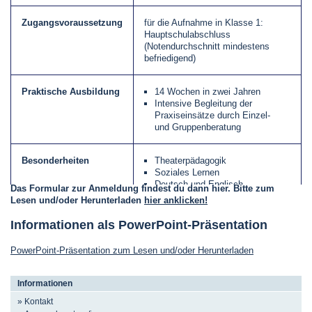
Du hast eine Frage zur
Berufsfachschule Sozialpädagogik?
Zugangsvoraussetzung
für die Aufnahme in Klasse 1:
Hauptschulabschluss
Birgit Glombitza
(Notendurchschnitt mindestens
Koordinatorin BFSP
befriedigend)
weitere Informationen
Praktische Ausbildung
14 Wochen in zwei Jahren
Intensive Begleitung der
Informationen zur Berufsfachschule
Praxiseinsätze durch Einzel-
Die wichtigsten Informationen zur Ausbildung haben wir für
und Gruppenberatung
Dich in unserem Infoblatt zusammengestellt.
» zum
Download
Besonderheiten
Theaterpädagogik
Hier unser Fragebogen zur Berufsfachschule Sozialpädagogik
Soziales Lernen
Deutsch und Englisch
Das Formular zur Anmeldung findest du dann hier.
Bitte zum
Förderunterricht
Lesen und/oder Herunterladen
hier anklicken!
Religion als Pflichtfach
Informationen als PowerPoint-Präsentation
Dauer
zwei Jahre für
PowerPoint-Präsentation zum Lesen und/oder Herunterladen
Hauptschulabsolvent/-innen
Informationen
Beginn
Schuljahresanfang in
Niedersachsen
» Kontakt