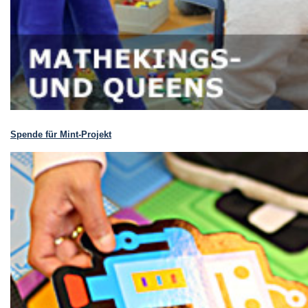
schulischen
Zugangsvoraussetzungen
Kopien der Nachweise über
eventuelle bisherige Bildungs-
und Berufsabschlüsse
Kopien von Nachweisen
eventueller einschlägiger
beruflicher Erfahrungen
Spende für Mint-Projekt