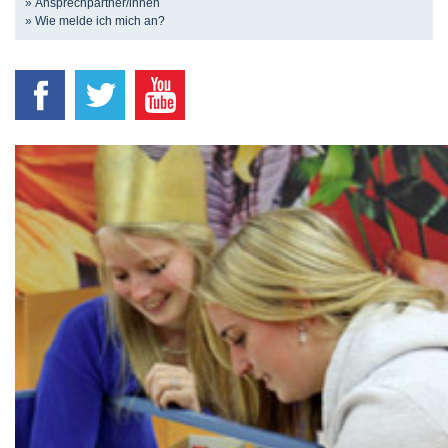
» Ansprechpartner/innen
» Wie melde ich mich an?
Schulgeld
Schulgeldfrei
Möglichkeiten
Entsprechend der erbrachten
Leistungen ist der Zugang zur
Ausbildung Sozialassistent/-in
in Klasse 1 oder Klasse 2 und
weiter zum/zur Erzieher/in im
Birkenhof Bildungszentrum
möglich.
Du verfügst für soziale oder
pädagogische Ausbildungen
über erste berufliche
Kompetenzen.
Du verbesserst deine
Bewerbungschancen für
Bildungsgänge und
Ausbildungen, die den
Realschulabschluss
voraussetzen.
Bewerbungsunterlagen
Anschreiben
Lebenslauf, Lichtbild und
Anmeldebogen
Kopien der Nachweise der