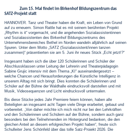
Zum 15. Mal findet im Birkenhof Bildungszentrum das
SATZ-Projekt statt
HANNOVER. Tanz und Theater haben die Kraft, ein Leben von Grund
auf zu erneuern. Simon Rattle hat es mit seinem berühmten Projekt
„Rhythm is it“ vorgemacht, und die angehenden Sozialassistentinnen
und Sozialassistenten des Birkenhof Bildungszentrums des
Unternehmensbereiches Bethel im Norden wandeln alljährlich auf seinen
Spuren. Unter dem Motto „SATZ (Sozialassistent/innen tanzen
zusammen)“ präsentierten sie am 5. Juni ihr neues Stück „Echt jetzt!?“
Insgesamt haben sich die über 120 Schülerinnen und Schüler der
Abschlussklassen unter Leitung der Lehrerin und Theaterpädagogin
Sabine Grujic intensiv mit dem Thema „KI“ auseinandergesetzt –
welche Chancen und Herausforderungen die Künstliche Intelligenz in
unserem Alltag mit sich bringt. Dies konnten die Schülerinnen und
Schüler auf der Bühne der Waldhalle eindrucksvoll darstellen und mit
Musik, Videosequenzen und Licht eindrucksvoll untermalen.
Bis diese Stücke jedes Jahr Premiere feiern können, haben alle
Beteiligten an insgesamt acht Tagen viele Dinge erarbeitet, gebaut und
vorbereitet. „Von daher möchte ich mich nicht nur bei den Lehrkräften
und den Schülerinnen und Schülern auf der Bühne, sondern auch ganz
besonders bei den Teilnehmenden im Hintergrund bedanken, die den
gleichen Anteil an diesem erfolgreichen Projekt haben“, freute sich
Schulleiter Jens Schönfeld über das tolle Satz-Projekt 2026. Die