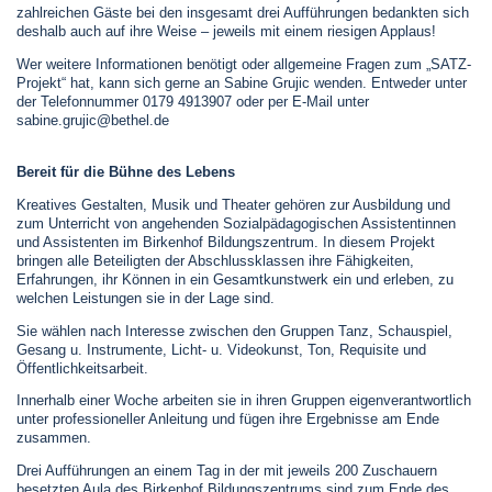
zahlreichen Gäste bei den insgesamt drei Aufführungen bedankten sich
deshalb auch auf ihre Weise – jeweils mit einem riesigen Applaus!
Wer weitere Informationen benötigt oder allgemeine Fragen zum „SATZ-
Projekt“ hat, kann sich gerne an Sabine Grujic wenden. Entweder unter
der Telefonnummer 0179 4913907 oder per E-Mail unter
sabine.grujic@bethel.de
Bereit für die Bühne des Lebens
Kreatives Gestalten, Musik und Theater gehören zur Ausbildung und
zum Unterricht von angehenden Sozialpädagogischen Assistentinnen
und Assistenten im Birkenhof Bildungszentrum. In diesem Projekt
bringen alle Beteiligten der Abschlussklassen ihre Fähigkeiten,
Erfahrungen, ihr Können in ein Gesamtkunstwerk ein und erleben, zu
welchen Leistungen sie in der Lage sind.
Sie wählen nach Interesse zwischen den Gruppen Tanz, Schauspiel,
Gesang u. Instrumente, Licht- u. Videokunst, Ton, Requisite und
Öffentlichkeitsarbeit.
Innerhalb einer Woche arbeiten sie in ihren Gruppen eigenverantwortlich
unter professioneller Anleitung und fügen ihre Ergebnisse am Ende
zusammen.
Drei Aufführungen an einem Tag in der mit jeweils 200 Zuschauern
besetzten Aula des Birkenhof Bildungszentrums sind zum Ende des