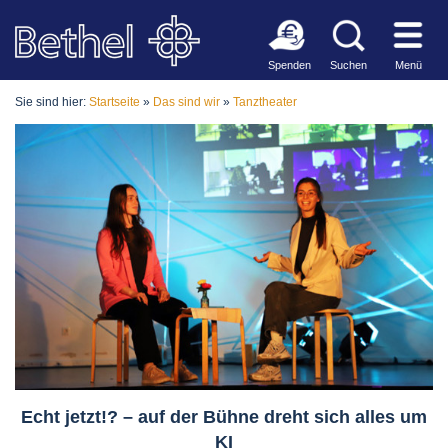
Spenden
Suchen
Menü
Sie sind hier:
Startseite
»
Das sind wir
»
Tanztheater
Echt jetzt!? – auf der Bühne dreht sich alles um
KI