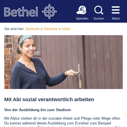
Spenden
Suchen
Menü
Sie sind hier:
Startseite
»
Startseite
»
Abitur
Mit Abi sozial verantwortlich arbeiten
Von der Ausbildung bis zum Studium
Mit Abitur stehen dir in der sozialen Arbeit und Pflege viele Wege offen.
Du kannst während deiner Ausbildung zum Erzieher zum Beispiel