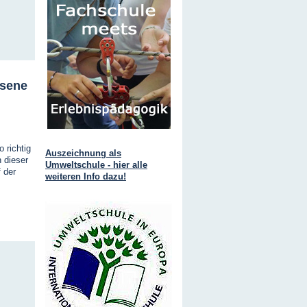
ssene
 richtig
Auszeichnung als
n dieser
Umweltschule - hier alle
f der
weiteren Info dazu!