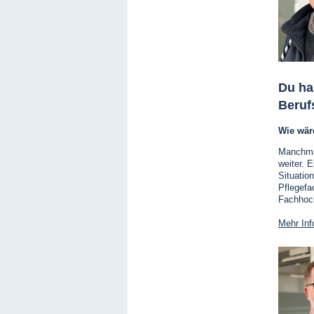
Du ha
Beruf
Wie wär
Manchmal
weiter. E
Situatio
Pflegefa
Fachhoch
Mehr Inf