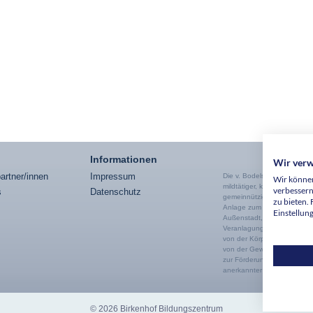
Informationen
Wir ver
artner/innen
Impressum
Die v. Bodelschwinghschen 
Wir können
mildtätiger, kirchlicher un
verbessern
s
Datenschutz
gemeinnütziger Zwecke nac
zu bieten.
Anlage zum Körperschaftste
Einstellun
Außenstadt, St. Nr. 349/59
Veranlagungszeitraum nach 
von der Körperschaftsteuer
von der Gewerbesteuer befre
zur Förderung mildtätiger, 
anerkannter gemeinnütziger
© 2026 Birkenhof Bildungszentrum