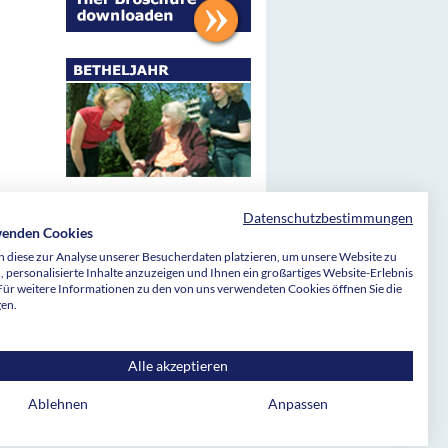
Datenschutzbestimmungen
wenden Cookies
Stiftungen Bethel sind wegen Förderung
 diese zur Analyse unserer Besucherdaten platzieren, um unsere Website zu
d als besonders förderungswürdig anerkannter
, personalisierte Inhalte anzuzeigen und Ihnen ein großartiges Website-Erlebnis
h dem Freistellungsbescheid bzw. nach der
 Für weitere Informationen zu den von uns verwendeten Cookies öffnen Sie die
uerbescheid des Finanzamtes Bielefeld-
gen.
95/0015, vom 27.01.2021 für den letzten
§ 5 Abs. 1 Nr. 9 des Körperschaftsteuergesetzes
 und nach § 3 Nr. 6 des Gewerbesteuergesetzes
it. Es wird bestätigt, dass die Zuwendung nur
Alle akzeptieren
kirchlicher und als besonders förderungswürdig
 Zwecke verwendet wird.
Ablehnen
Anpassen