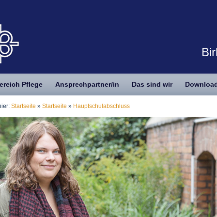
Bi
ereich Pflege
Ansprechpartner/in
Das sind wir
Downloa
hier:
Startseite
»
Startseite
»
Hauptschulabschluss